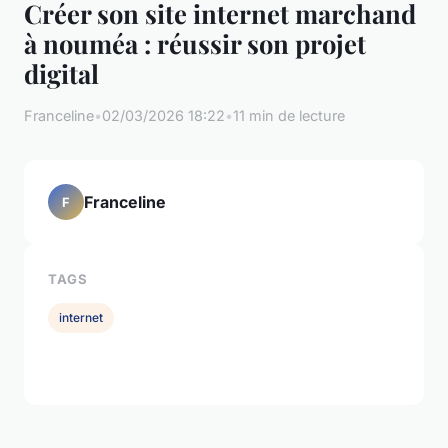
Créer son site internet marchand
à nouméa : réussir son projet
digital
Franceline
•
02/03/2026 18:22
•
11 min de lecture
Franceline
F
TAGS
internet