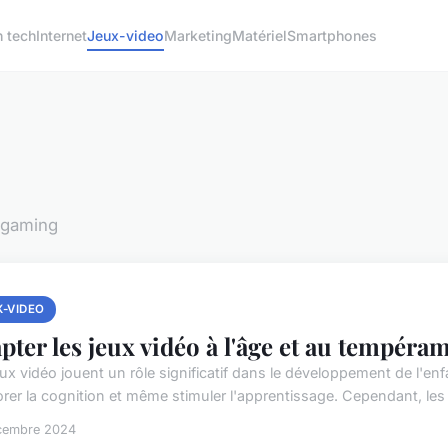
h tech
Internet
Jeux-video
Marketing
Matériel
Smartphones
 gaming
X-VIDEO
pter les jeux vidéo à l'âge et au tempéram
ux vidéo jouent un rôle significatif dans le développement de l'enfa
orer la cognition et même stimuler l'apprentissage. Cependant, les 
cembre 2024