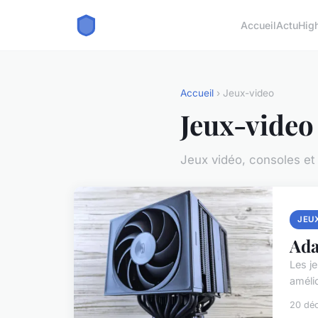
Accueil
Actu
Hig
Accueil
› Jeux-video
Jeux-video
Jeux vidéo, consoles et
JEU
Ada
Les je
améli
20 dé