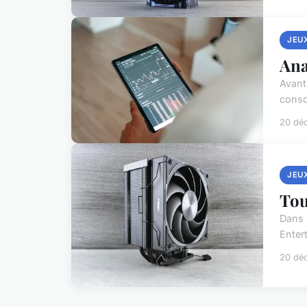
JEU
Ana
Avant
conso
20 dé
JEU
Tou
Dans 
Enter
20 dé