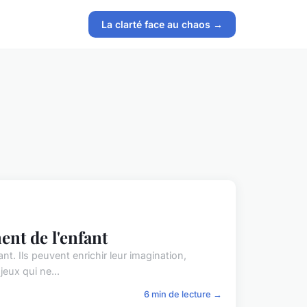
La clarté face au chaos →
ent de l'enfant
nt. Ils peuvent enrichir leur imagination,
jeux qui ne...
6 min de lecture →