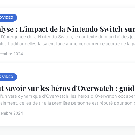
X-VIDEO
lyse : L'impact de la Nintendo Switch su
 l'émergence de la Nintendo Switch, le contexte du marché des jeux
les traditionnelles faisaient face à une concurrence accrue de la pa
cembre 2024
X-VIDEO
t savoir sur les héros d'Overwatch : gui
l'univers dynamique d'Overwatch, les héros d'Overwatch occupent
tainment, ce jeu de tir à la première personne est réputé pour son 
cembre 2024