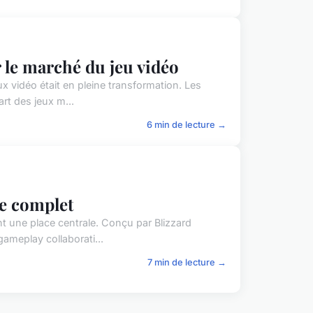
r le marché du jeu vidéo
 vidéo était en pleine transformation. Les
rt des jeux m...
6 min de lecture →
de complet
 une place centrale. Conçu par Blizzard
gameplay collaborati...
7 min de lecture →